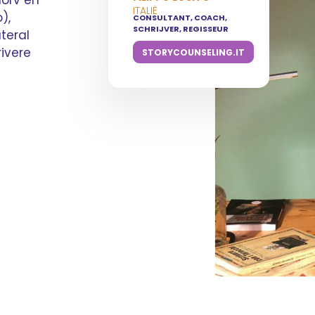
morv en
ITALIË
),
CONSULTANT, COACH,
SCHRIJVER, REGISSEUR
teral
rivere
STORYCOUNSELING.IT