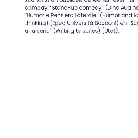
scenarist en publiceerde werken over hu
comedy: “Stand-up comedy” (Dino Audino
“Humor e Pensiero Laterale” (Humor and la
thinking) (Egea Università Bocconi) en “Sc
una serie” (Writing tv series) (Utet).