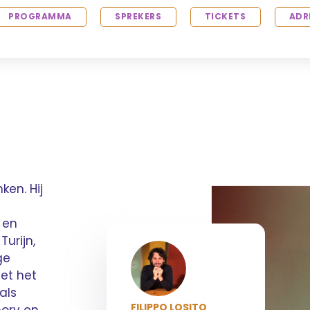
PROGRAMMA
SPREKERS
TICKETS
ADR
en. Hij
 en
Turijn,
ge
et het
 als
FILIPPO LOSITO